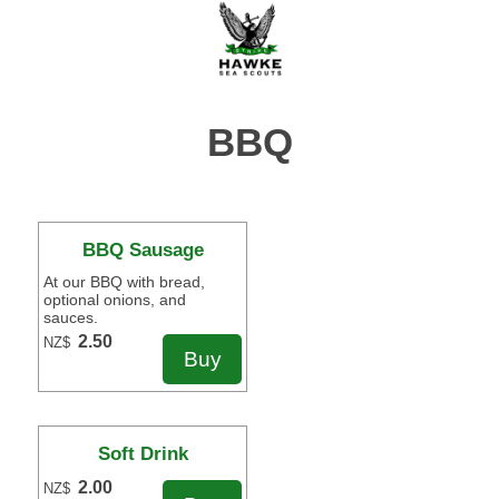
BBQ
BBQ Sausage
At our BBQ with bread,
optional onions, and
sauces.
2.50
NZ$
Soft Drink
2.00
NZ$