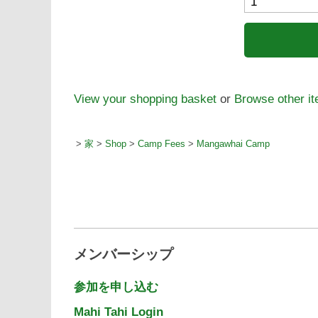
View your shopping basket
or
Browse other i
>
家
>
Shop
>
Camp Fees
>
Mangawhai Camp
メンバーシップ
参加を申し込む
Mahi Tahi Login