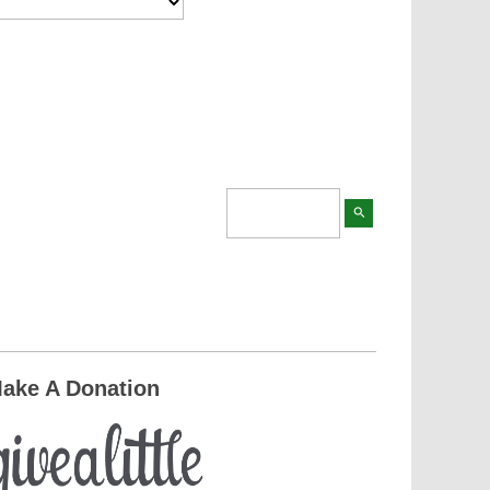
search
ake A Donation