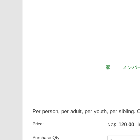
家
メンバ
Per person, per adult, per youth, per sibling
Price:
120.00
i
NZ$
Purchase Qty: